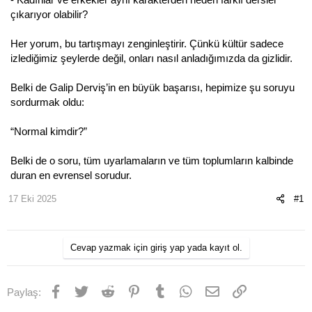
çıkarıyor olabilir?
Her yorum, bu tartışmayı zenginleştirir. Çünkü kültür sadece
izlediğimiz şeylerde değil, onları nasıl anladığımızda da gizlidir.
Belki de Galip Derviş’in en büyük başarısı, hepimize şu soruyu
sordurmak oldu:
“Normal kimdir?”
Belki de o soru, tüm uyarlamaların ve tüm toplumların kalbinde
duran en evrensel sorudur.
17 Eki 2025
#1
Cevap yazmak için giriş yap yada kayıt ol.
Facebook
Twitter
Reddit
Pinterest
Tumblr
WhatsApp
E-posta
Link
Paylaş: