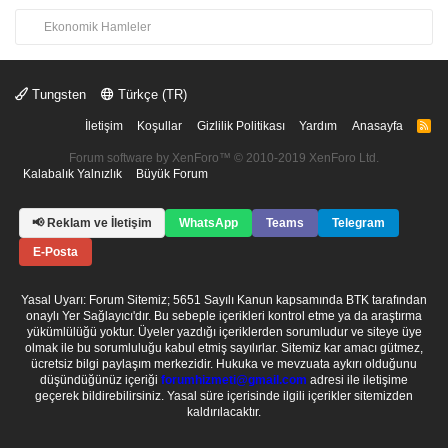
Ekonomik Hamleler
Tungsten
Türkçe (TR)
İletişim
Koşullar
Gizlilik Politikası
Yardım
Anasayfa
R
S
S
Forum software by XenForo™
© 2010-2019 XenForo Ltd.
Kalabalık Yalnızlık
Büyük Forum
📢 Reklam ve İletişim
WhatsApp
Teams
Telegram
E-Posta
Yasal Uyarı: Forum Sitemiz; 5651 Sayılı Kanun kapsamında BTK tarafından
onaylı Yer Sağlayıcı'dır. Bu sebeple içerikleri kontrol etme ya da araştırma
yükümlülüğü yoktur. Üyeler yazdığı içeriklerden sorumludur ve siteye üye
olmak ile bu sorumluluğu kabul etmiş sayılırlar. Sitemiz kar amacı gütmez,
ücretsiz bilgi paylaşım merkezidir. Hukuka ve mevzuata aykırı olduğunu
düşündüğünüz içeriği
forumhizmeti@gmail.com
adresi ile iletişime
geçerek bildirebilirsiniz. Yasal süre içerisinde ilgili içerikler sitemizden
kaldırılacaktır.