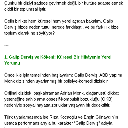
Çünkü bir diziyi sadece çevirmek değil, bir kültüre adapte etmek
ciddi bir toplumsal iştir.
Gelin birlikte hem küresel hem yerel açıdan bakalım, Galip
Derviş bizde neden tuttu, nerede farklılaştı, ve bu farklılık bize
toplum olarak ne söylüyor?
---
1. Galip Derviş ve Kökeni: Küresel Bir Hikâyenin Yerel
Yorumu
Öncelikle işin temelinden başlayalım: Galip Derviş, ABD yapımı
Monk dizisinden uyarlanmış bir polisiye-komedi dizisidir.
Orijinal dizideki başkahraman Adrian Monk, olağanüstü dikkat
yeteneğine sahip ama obsesif-kompulsif bozukluğu (OKB)
nedeniyle sosyal hayatta zorluklar yaşayan bir dedektiftir.
Türk uyarlamasında ise Rıza Kocaoğlu ve Engin Günaydın’ın
ustaca performanslarıyla bu karakter “Galip Derviş” adıyla