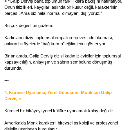
> “Galip Derviş bana toplumun farklılıklara bakışını hatırlatıyor.
Onun titizlikleri, kaygıları aslında bir kusur değil, karakterinin
parçası. Ama biz hâlâ ‘normal’ olmayanı dışlıyoruz.”
Bu çok değerli bir gözlem.
Kadınların diziyi toplumsal empati çerçevesinde okuması,
onların hikâyelerde “bağ kurma” eğilimlerini gösteriyor.
Bir anlamda, Galip Derviş dizisi kadın izleyiciler için toplumsal
kapsayıcılığın, anlayışın ve sabrın sembolüne dönüşmüş
durumda.
---
4. Küresel Uyarlama, Yerel Dönüşüm: Monk’tan Galip
Derviş’e
Küresel bir hikâyeyi yerel kültüre uyarlamak kolay değildir.
Amerika’da Monk karakteri, bireysel psikoloji ve profesyonel
disiplin üzerinden kurgulanır.