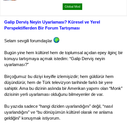
ş
ç
l
t
Global Mod
a
a
t
r
a
i
Galip Derviş Neyin Uyarlaması? Küresel ve Yerel
n
h
Perspektiflerden Bir Forum Tartışması
i
Selam sevgili forumdaşlar
Bugün yine hem kültürel hem de toplumsal açıdan epey ilginç bir
konuyu tartışmaya açmak istedim: “Galip Derviş neyin
uyarlaması?”
Birçoğumuz bu diziyi keyifle izlemişizdir; hem güldürür hem
düşündürür, hem de Türk televizyon tarihinde farklı bir yere
sahiptir. Ama bu dizinin aslında bir Amerikan yapımı olan “Monk”
dizisinin yerli uyarlaması olduğunu bilmeyenler de var.
Bu yazıda sadece “hangi diziden uyarlandığını” değil, “nasıl
uyarlandığını” ve “bu dönüşümün kültürel olarak ne anlama
geldiğini” konuşmak istiyorum.