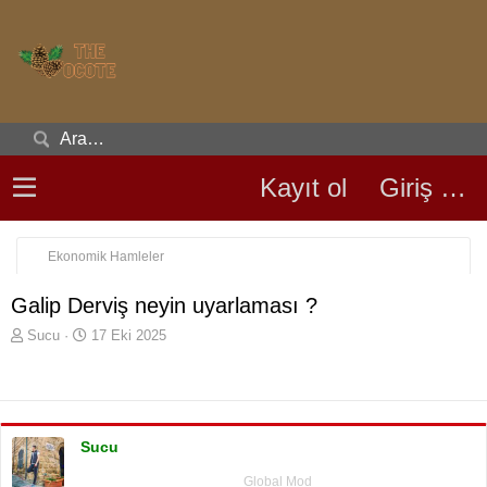
Kayıt ol
Giriş yap
Ekonomik Hamleler
Galip Derviş neyin uyarlaması ?
K
B
Sucu
17 Eki 2025
o
a
n
ş
u
l
y
a
u
n
Sucu
b
g
a
ı
Global Mod