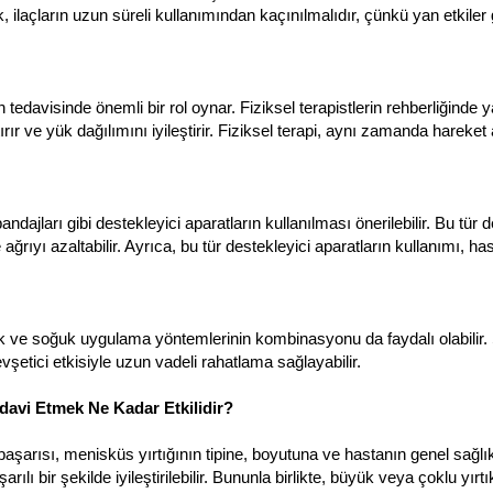
k, ilaçların uzun süreli kullanımından kaçınılmalıdır, çünkü yan etkiler g
n tedavisinde önemli bir rol oynar. Fiziksel terapistlerin rehberliğinde 
tırır ve yük dağılımını iyileştirir. Fiziksel terapi, aynı zamanda hareket
bandajları gibi destekleyici aparatların kullanılması önerilebilir. Bu tür
 ağrıyı azaltabilir. Ayrıca, bu tür destekleyici aparatların kullanımı, ha
k ve soğuk uygulama yöntemlerinin kombinasyonu da faydalı olabilir. S
şetici etkisiyle uzun vadeli rahatlama sağlayabilir.
edavi Etmek Ne Kadar Etkilidir?
aşarısı, menisküs yırtığının tipine, boyutuna ve hastanın genel sağlık
şarılı bir şekilde iyileştirilebilir. Bununla birlikte, büyük veya çoklu y