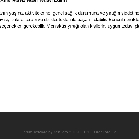
anın yaşına, aktivitelerine, genel sağlık durumuna ve yırtığın şiddetin
si, fiziksel terapi ve diz destekleri ile başarılı olabilir. Bununla bir
çenekleri gerekebilir. Menisküs yırtığı olan kişilerin, uygun tedavi planl
Forum software by XenForo™
© 2010-2019 XenForo Ltd.