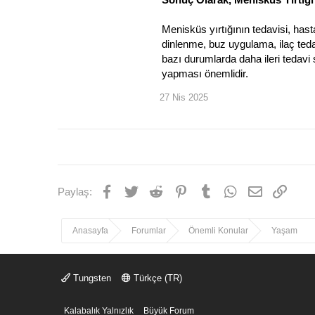
Menisküs yırtığının tedavisi, hast
dinlenme, buz uygulama, ilaç tedavi
bazı durumlarda daha ileri tedavi se
yapması önemlidir.
27 Nis 2025
Facebook
Twitter
Reddit
Pinterest
Tumblr
WhatsApp
E-posta
Link
Paylaş:
Anasayfa
Forumlar
Önemli Konular
Yaşam
Tungsten
Türkçe (TR)
Kalabalık Yalnızlık
Büyük Forum