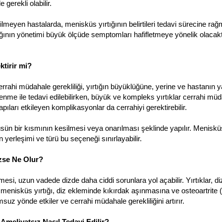
 gerekli olabilir.
ilmeyen hastalarda, menisküs yırtığının belirtileri tedavi sürecine ra
ğının yönetimi büyük ölçüde semptomları hafifletmeye yönelik olacaktır. 
ktirir mi?
rrahi müdahale gerekliliği, yırtığın büyüklüğüne, yerine ve hastanın ya
lenme ile tedavi edilebilirken, büyük ve kompleks yırtıklar cerrahi m
pıları etkileyen komplikasyonlar da cerrahiyi gerektirebilir.
küsün bir kısmının kesilmesi veya onarılması şeklinde yapılır. Men
n yerleşimi ve türü bu seçeneği sınırlayabilir.
zse Ne Olur?
esi, uzun vadede dizde daha ciddi sorunlara yol açabilir. Yırtıklar, 
menisküs yırtığı, diz ekleminde kıkırdak aşınmasına ve osteoartrite 
suz yönde etkiler ve cerrahi müdahale gerekliliğini artırır.
Ameliyatsız Nasıl Tedavi Edilir?