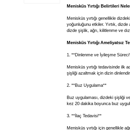
i
Menisküs Yırtığı Belirtileri Nele
Menisküs yırtığı genellikle dizdeki a
yoğunluğunu etkiler. Yırtık, dizde 
dizde şişlik, ağrı, kilitlenme ve dı
Menisküs Yırtığı Ameliyatsız T
1. **Dinlenme ve İyileşme Süreci
Menisküs yırtığı tedavisinde ilk ad
şişliği azaltmak için dizin dinlen
2. **Buz Uygulama**
Buz uygulaması, dizdeki şişliği ve
kez 20 dakika boyunca buz uygula
3. **İlaç Tedavisi**
Menisküs yırtığı için genellikle ağr