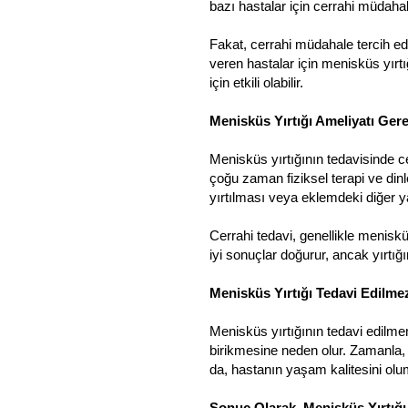
bazı hastalar için cerrahi müdahale
Fakat, cerrahi müdahale tercih ed
veren hastalar için menisküs yırtı
için etkili olabilir.
Menisküs Yırtığı Ameliyatı Gere
Menisküs yırtığının tedavisinde ce
çoğu zaman fiziksel terapi ve din
yırtılması veya eklemdeki diğer ya
Cerrahi tedavi, genellikle menis
iyi sonuçlar doğurur, ancak yırtığı
Menisküs Yırtığı Tedavi Edilme
Menisküs yırtığının tedavi edilmem
birikmesine neden olur. Zamanla, 
da, hastanın yaşam kalitesini olum
Sonuç Olarak, Menisküs Yırtığı 