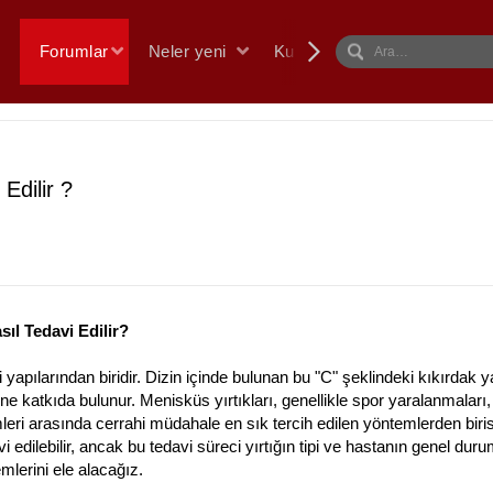
Forumlar
Neler yeni
Kullanıcılar
Edilir ?
sıl Tedavi Edilir?
apılarından biridir. Dizin içinde bulunan bu "C" şeklindeki kıkırdak 
ine katkıda bulunur. Menisküs yırtıkları, genellikle spor yaralanmaları
eri arasında cerrahi müdahale en sık tercih edilen yöntemlerden birisi
i edilebilir, ancak bu tedavi süreci yırtığın tipi ve hastanın genel dur
mlerini ele alacağız.