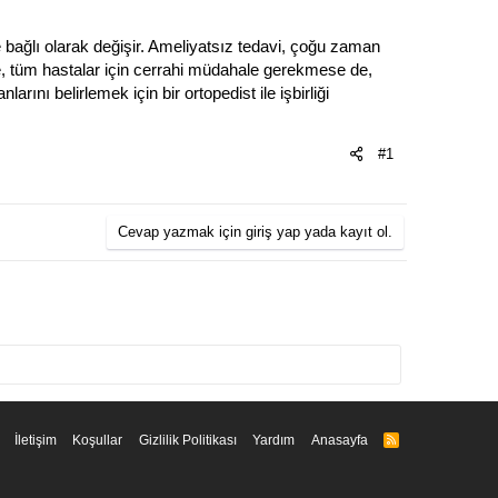
e bağlı olarak değişir. Ameliyatsız tedavi, çoğu zaman
likte, tüm hastalar için cerrahi müdahale gerekmese de,
arını belirlemek için bir ortopedist ile işbirliği
#1
Cevap yazmak için giriş yap yada kayıt ol.
İletişim
Koşullar
Gizlilik Politikası
Yardım
Anasayfa
R
S
S