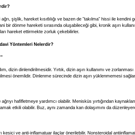
rdir?
ğrı, şişlik, hareket kısıtlılığı ve bazen de "takılma" hissi ile kendini gös
ani bir dönme hareketi sırasında oluşabileceği gibi, kronik aşırı kullanı
zları hareket ettirmekte zorluk çekebilirler.
edavi Yöntemleri Nelerdir?
**
ım, dizin dinlendirilmesidir. Yırtık, dizin aşırı kullanımı ve zorlanmas
dirilmesi önemlidir. Dinlenme sürecinde dizin aşırı yüklenmemesi sağla
 ağrıyı hafifletmeye yardımcı olabilir. Menisküs yırtığından kaynaklan
mak etkili olabilir. Buz, aynı zamanda kan dolaşımını da düzenleyere
ı kesici ve anti-inflamatuar ilaçlar önerilebilir. Nonsteroidal antiinflamat