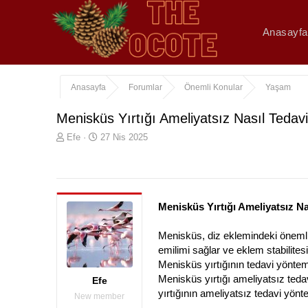
Anasayfa
Anasayfa
Forumlar
Önemli Konular
Yaşam
Menisküs Yırtığı Ameliyatsız Nasıl Tedavi 
K
B
Efe
27 Nis 2025
o
a
n
ş
u
l
y
a
u
n
Menisküs Yırtığı Ameliyatsız Na
b
g
a
ı
Menisküs, diz eklemindeki önemli y
ş
ç
l
t
emilimi sağlar ve eklem stabilites
a
a
Menisküs yırtığının tedavi yönteml
t
r
Menisküs yırtığı ameliyatsız tedav
Efe
a
i
yırtığının ameliyatsız tedavi yönte
New member
n
h