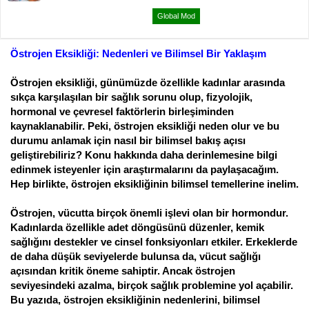
ş
ç
l
t
Global Mod
a
a
t
r
a
i
Östrojen Eksikliği: Nedenleri ve Bilimsel Bir Yaklaşım
n
h
i
Östrojen eksikliği, günümüzde özellikle kadınlar arasında
sıkça karşılaşılan bir sağlık sorunu olup, fizyolojik,
hormonal ve çevresel faktörlerin birleşiminden
kaynaklanabilir. Peki, östrojen eksikliği neden olur ve bu
durumu anlamak için nasıl bir bilimsel bakış açısı
geliştirebiliriz? Konu hakkında daha derinlemesine bilgi
edinmek isteyenler için araştırmalarını da paylaşacağım.
Hep birlikte, östrojen eksikliğinin bilimsel temellerine inelim.
Östrojen, vücutta birçok önemli işlevi olan bir hormondur.
Kadınlarda özellikle adet döngüsünü düzenler, kemik
sağlığını destekler ve cinsel fonksiyonları etkiler. Erkeklerde
de daha düşük seviyelerde bulunsa da, vücut sağlığı
açısından kritik öneme sahiptir. Ancak östrojen
seviyesindeki azalma, birçok sağlık problemine yol açabilir.
Bu yazıda, östrojen eksikliğinin nedenlerini, bilimsel