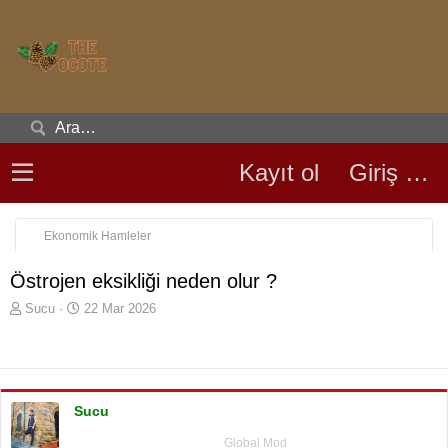
Kayıt ol
Giriş yap
Ekonomik Hamleler
Östrojen eksikliği neden olur ?
K
B
Sucu
22 Mar 2026
o
a
n
ş
u
l
y
a
u
n
Sucu
b
g
a
ı
Global Mod