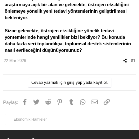
araştırmaya açık bir alan ve gelecekte, östrojen eksikliğini
önlemeye yönelik yeni tedavi yöntemlerinin geliştirilmesi
bekleniyor.
Sizce gelecekte, östrojen eksikliğine yönelik tedavi
yöntemlerinde hangi yenilikler bizi bekliyor? Bu konuda
daha fazla veri toplandıkça, toplumsal destek sistemlerinin
nasıl evrileceğini düşünüyorsunuz?
22 Mar 2026
#1
Cevap yazmak için giriş yap yada kayıt ol.
Facebook
Twitter
Reddit
Pinterest
Tumblr
WhatsApp
E-posta
Link
Paylaş:
Ekonomik Hamleler