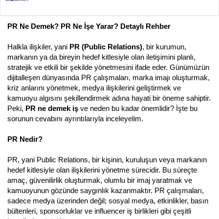
ş
ç
l
t
a
a
PR Ne Demek? PR Ne İşe Yarar? Detaylı Rehber
t
r
a
i
n
h
Halkla ilişkiler, yani
PR (Public Relations)
, bir kurumun,
i
markanın ya da bireyin hedef kitlesiyle olan iletişimini planlı,
stratejik ve etkili bir şekilde yönetmesini ifade eder. Günümüzün
dijitalleşen dünyasında PR çalışmaları, marka imajı oluşturmak,
kriz anlarını yönetmek, medya ilişkilerini geliştirmek ve
kamuoyu algısını şekillendirmek adına hayati bir öneme sahiptir.
Peki,
PR ne demek iş
ve neden bu kadar önemlidir? İşte bu
sorunun cevabını ayrıntılarıyla inceleyelim.
PR Nedir?
PR, yani Public Relations, bir kişinin, kuruluşun veya markanın
hedef kitlesiyle olan ilişkilerini yönetme sürecidir. Bu süreçte
amaç, güvenilirlik oluşturmak, olumlu bir imaj yaratmak ve
kamuoyunun gözünde saygınlık kazanmaktır. PR çalışmaları,
sadece medya üzerinden değil; sosyal medya, etkinlikler, basın
bültenleri, sponsorluklar ve influencer iş birlikleri gibi çeşitli