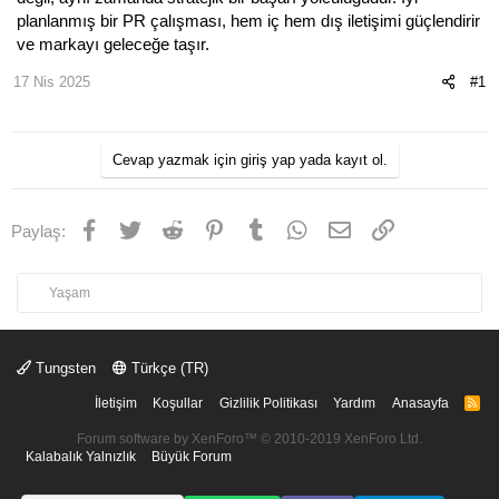
planlanmış bir PR çalışması, hem iç hem dış iletişimi güçlendirir
ve markayı geleceğe taşır.
17 Nis 2025
#1
Cevap yazmak için giriş yap yada kayıt ol.
Facebook
Twitter
Reddit
Pinterest
Tumblr
WhatsApp
E-posta
Link
Paylaş:
Yaşam
Tungsten
Türkçe (TR)
İletişim
Koşullar
Gizlilik Politikası
Yardım
Anasayfa
R
S
S
Forum software by XenForo™
© 2010-2019 XenForo Ltd.
Kalabalık Yalnızlık
Büyük Forum