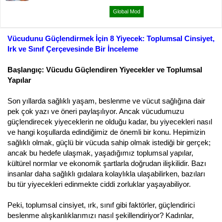
ş
ç
l
t
Global Mod
a
a
t
r
a
i
Vücudunu Güçlendirmek İçin 8 Yiyecek: Toplumsal Cinsiyet,
n
h
Irk ve Sınıf Çerçevesinde Bir İnceleme
i
Başlangıç: Vücudu Güçlendiren Yiyecekler ve Toplumsal
Yapılar
Son yıllarda sağlıklı yaşam, beslenme ve vücut sağlığına dair
pek çok yazı ve öneri paylaşılıyor. Ancak vücudumuzu
güçlendirecek yiyeceklerin ne olduğu kadar, bu yiyecekleri nasıl
ve hangi koşullarda edindiğimiz de önemli bir konu. Hepimizin
sağlıklı olmak, güçlü bir vücuda sahip olmak istediği bir gerçek;
ancak bu hedefe ulaşmak, yaşadığımız toplumsal yapılar,
kültürel normlar ve ekonomik şartlarla doğrudan ilişkilidir. Bazı
insanlar daha sağlıklı gıdalara kolaylıkla ulaşabilirken, bazıları
bu tür yiyecekleri edinmekte ciddi zorluklar yaşayabiliyor.
Peki, toplumsal cinsiyet, ırk, sınıf gibi faktörler, güçlendirici
beslenme alışkanlıklarımızı nasıl şekillendiriyor? Kadınlar,