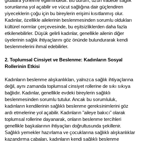
gıdalara yönelme eğilimindedir. Bu durum, uzun vadede sağlık
sorunlarına yol açabilir ve vücut sağlığına dair güçlendiren
yiyeceklerin çoğu için bu bireylerin erişimi kısıtlanmış olur.
Kadınlar, özellikle ailelerinin beslenmesinden sorumlu oldukları
kültürel normlar çerçevesinde, bu eşitsizliklerden daha fazla
etkilenebilirler. Düşük gelirli kadınlar, genellikle ailenin diğer
üyelerinin sağlık ihtiyaçlarını göz önünde bulundurarak kendi
beslenmelerini ihmal edebilirler.
2. Toplumsal Cinsiyet ve Beslenme: Kadınların Sosyal
Rollerinin Etkisi
Kadınların beslenme alışkanlıkları, yalnızca sağlık ihtiyaçlarına
değil, aynı zamanda toplumsal cinsiyet rollerine de sıkı sıkıya
bağlıdır. Kadınlar, genellikle evdeki bireylerin sağlıklı
beslenmesinden sorumlu tutulur. Ancak bu sorumluluk,
kadınların kendilerinin sağlıklı beslenme gereksinimlerini göz
ardı etmelerine yol açabilir. Kadınların "aileye bakıcı" olarak
toplumsal rollerine dayanarak, onların beslenme tercihleri
genellikle başkalarının ihtiyaçları doğrultusunda şekillenir.
Sağlıklı yemekler hazırlama ve çocuklarına sağlıklı alışkanlıklar
kazandırma çabaları, kadınların kendi sağlıklı beslenme