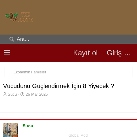
Kayıt ol
Giriş yap
Ekonomik Hamleler
Vücudunu Güçlendirmek İçin 8 Yiyecek ?
K
B
Sucu
26 Mar 2026
o
a
n
ş
u
l
y
a
u
n
Sucu
b
g
a
ı
Global Mod