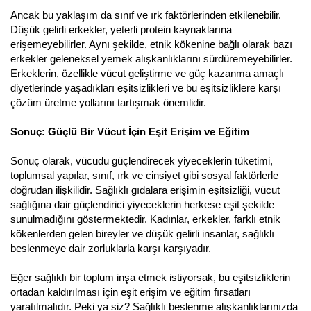
Ancak bu yaklaşım da sınıf ve ırk faktörlerinden etkilenebilir.
Düşük gelirli erkekler, yeterli protein kaynaklarına
erişemeyebilirler. Aynı şekilde, etnik kökenine bağlı olarak bazı
erkekler geleneksel yemek alışkanlıklarını sürdüremeyebilirler.
Erkeklerin, özellikle vücut geliştirme ve güç kazanma amaçlı
diyetlerinde yaşadıkları eşitsizlikleri ve bu eşitsizliklere karşı
çözüm üretme yollarını tartışmak önemlidir.
Sonuç: Güçlü Bir Vücut İçin Eşit Erişim ve Eğitim
Sonuç olarak, vücudu güçlendirecek yiyeceklerin tüketimi,
toplumsal yapılar, sınıf, ırk ve cinsiyet gibi sosyal faktörlerle
doğrudan ilişkilidir. Sağlıklı gıdalara erişimin eşitsizliği, vücut
sağlığına dair güçlendirici yiyeceklerin herkese eşit şekilde
sunulmadığını göstermektedir. Kadınlar, erkekler, farklı etnik
kökenlerden gelen bireyler ve düşük gelirli insanlar, sağlıklı
beslenmeye dair zorluklarla karşı karşıyadır.
Eğer sağlıklı bir toplum inşa etmek istiyorsak, bu eşitsizliklerin
ortadan kaldırılması için eşit erişim ve eğitim fırsatları
yaratılmalıdır. Peki ya siz? Sağlıklı beslenme alışkanlıklarınızda