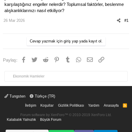
karşılaştığınız engeller nelerdir? Toplumsal faktörler, beslenme
alışkanlıklarınızı nasıl etkiliyor?
26 Mar 2026
#1
Cevap yazmak için giriş yap yada kayıt ol.
Facebook
Twitter
Reddit
Pinterest
Tumblr
WhatsApp
E-posta
Link
Paylaş:
Ekonomik Hamleler
Tungsten
Türkçe (TR)
İletişim
Koşullar
Gizlilik Politikası
Yardım
Anasayfa
R
S
S
Forum software by XenForo™
© 2010-2019 XenForo Ltd.
Kalabalık Yalnızlık
Büyük Forum