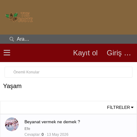
Kayıt ol
Giriş yap
Önemli Konular
Yaşam
FILTRELER
Beyanat vermek ne demek ?
Efe
Cevaplar
0
13 May 2026