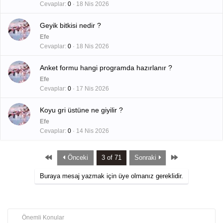
Cevaplar
0
18 Nis 2026
Geyik bitkisi nedir ?
Efe
Cevaplar
0
18 Nis 2026
Anket formu hangi programda hazırlanır ?
Efe
Cevaplar
0
17 Nis 2026
Koyu gri üstüne ne giyilir ?
Efe
Cevaplar
0
14 Nis 2026
First
Last
Önceki
3 of 71
Sonraki
Buraya mesaj yazmak için üye olmanız gereklidir.
Önemli Konular