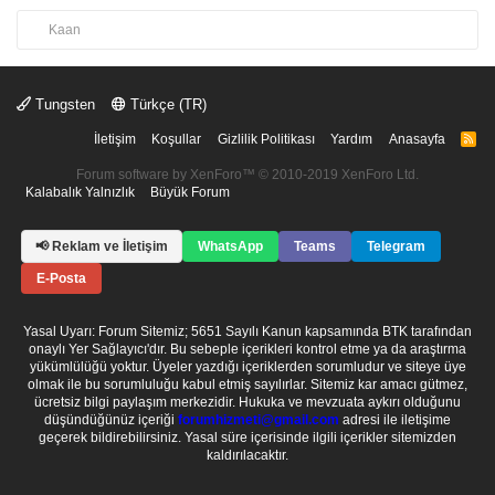
Kaan
Tungsten
Türkçe (TR)
İletişim
Koşullar
Gizlilik Politikası
Yardım
Anasayfa
R
S
S
Forum software by XenForo™
© 2010-2019 XenForo Ltd.
Kalabalık Yalnızlık
Büyük Forum
📢 Reklam ve İletişim
WhatsApp
Teams
Telegram
E-Posta
Yasal Uyarı: Forum Sitemiz; 5651 Sayılı Kanun kapsamında BTK tarafından
onaylı Yer Sağlayıcı'dır. Bu sebeple içerikleri kontrol etme ya da araştırma
yükümlülüğü yoktur. Üyeler yazdığı içeriklerden sorumludur ve siteye üye
olmak ile bu sorumluluğu kabul etmiş sayılırlar. Sitemiz kar amacı gütmez,
ücretsiz bilgi paylaşım merkezidir. Hukuka ve mevzuata aykırı olduğunu
düşündüğünüz içeriği
forumhizmeti@gmail.com
adresi ile iletişime
geçerek bildirebilirsiniz. Yasal süre içerisinde ilgili içerikler sitemizden
kaldırılacaktır.