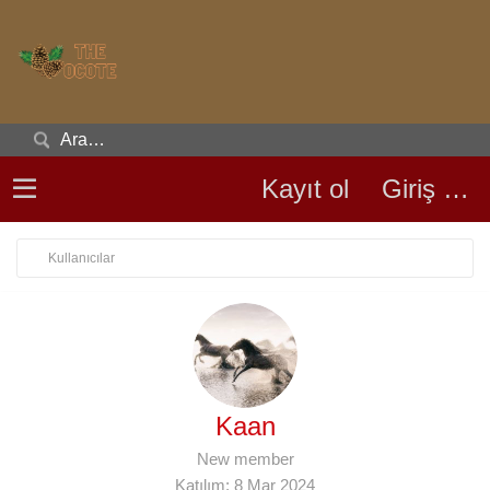
Kayıt ol
Giriş yap
Kullanıcılar
Kaan
New member
Katılım
8 Mar 2024