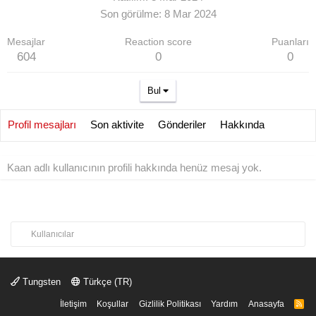
Son görülme
8 Mar 2024
Mesajlar
Reaction score
Puanları
604
0
0
Bul
Profil mesajları
Son aktivite
Gönderiler
Hakkında
Kaan adlı kullanıcının profili hakkında henüz mesaj yok.
Kullanıcılar
Tungsten
Türkçe (TR)
İletişim
Koşullar
Gizlilik Politikası
Yardım
Anasayfa
R
S