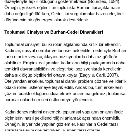
düzeyleriyle ilişkili olduğunu göstermektedir (Bourdieu, 1984).
Örneğin, yüksek eğitimli bir toplulukta Burhan tipi açıklamalar
daha değerli görülürken, Cedel tipi sorgulamalar bazen eleştirel
düşüncenin bir göstergesi olarak desteklenir.
Toplumsal Cinsiyet ve Burhan-Cedel Dinamikleri
Toplumsal cinsiyet, bu iki rolün algılanışında kritik bir etkendir.
Kadınlar, sosyal normlar ve tarihsel beklentiler nedeniyle Burhan
tarzı otoriter veya açıklayıcı pozisyonlarda daha az görünür
olabilirler. Empirik çalışmalar, kadınların bilgi paylaşımında daha
temkinli davranabildiğini ve eleştirisel pozisyonlarda kendilerini
daha sık ölçüp biçtiklerini ortaya koyar (Eagly & Carli, 2007).
Öte yandan erkekler, toplumsal olarak problem çözme ve liderlik
odaklı rolleri üstlenmeye teşvik edilir. Ancak bu, tüm erkeklerin
çözüm odaklı olduğunu iddia etmek anlamına gelmez; toplumsal
normlar onları bu rolleri üstlenmeye yönlendirir.
Kadın deneyimlerini dinlemek, toplumsal yapıların onların ifade
biçimlerini nasıl şekillendirdiğini anlamak açısından önemlidir.
Örneğin, iş yerinde yapılan gözlemler, kadınların Cedel tarzı
sorgulamalarını dile getirirken, Burhan tarzı otoriter