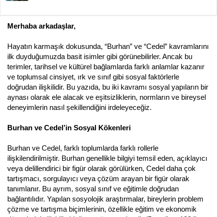
ş
ç
l
t
a
a
Merhaba arkadaşlar,
t
r
a
i
n
h
Hayatın karmaşık dokusunda, “Burhan” ve “Cedel” kavramlarını
i
ilk duyduğumuzda basit isimler gibi görünebilirler. Ancak bu
terimler, tarihsel ve kültürel bağlamlarda farklı anlamlar kazanır
ve toplumsal cinsiyet, ırk ve sınıf gibi sosyal faktörlerle
doğrudan ilişkilidir. Bu yazıda, bu iki kavramı sosyal yapıların bir
aynası olarak ele alacak ve eşitsizliklerin, normların ve bireysel
deneyimlerin nasıl şekillendiğini irdeleyeceğiz.
Burhan ve Cedel’in Sosyal Kökenleri
Burhan ve Cedel, farklı toplumlarda farklı rollerle
ilişkilendirilmiştir. Burhan genellikle bilgiyi temsil eden, açıklayıcı
veya delillendirici bir figür olarak görülürken, Cedel daha çok
tartışmacı, sorgulayıcı veya çözüm arayan bir figür olarak
tanımlanır. Bu ayrım, sosyal sınıf ve eğitimle doğrudan
bağlantılıdır. Yapılan sosyolojik araştırmalar, bireylerin problem
çözme ve tartışma biçimlerinin, özellikle eğitim ve ekonomik