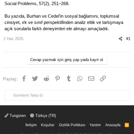
Social Problems, 57(2), 251–268.
Bu yazıda, Burhan ve Cedel’in sosyal bağlamını, toplumsal
cinsiyet, ırk ve sınıf perspektifinden analiz ettik ve tartışmaya
açık sorularla farklı deneyimleri ele almayı amaçladık.
2 Haz 2026
#1
Cevap yazmak için giriş yap yada kayıt ol.
Facebook
Twitter
Reddit
Pinterest
Tumblr
WhatsApp
E-posta
Link
Paylaş:
Gümdemi Takip Et
Tungsten
Türkçe (TR)
İletişim
Koşullar
Gizlilik Politikası
Yardım
Anasayfa
R
S
S