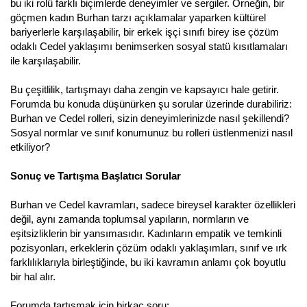
bu iki rolü farklı biçimlerde deneyimler ve sergiler. Örneğin, bir
göçmen kadın Burhan tarzı açıklamalar yaparken kültürel
bariyerlerle karşılaşabilir, bir erkek işçi sınıfı birey ise çözüm
odaklı Cedel yaklaşımı benimserken sosyal statü kısıtlamaları
ile karşılaşabilir.
Bu çeşitlilik, tartışmayı daha zengin ve kapsayıcı hale getirir.
Forumda bu konuda düşünürken şu sorular üzerinde durabiliriz:
Burhan ve Cedel rolleri, sizin deneyimlerinizde nasıl şekillendi?
Sosyal normlar ve sınıf konumunuz bu rolleri üstlenmenizi nasıl
etkiliyor?
Sonuç ve Tartışma Başlatıcı Sorular
Burhan ve Cedel kavramları, sadece bireysel karakter özellikleri
değil, aynı zamanda toplumsal yapıların, normların ve
eşitsizliklerin bir yansımasıdır. Kadınların empatik ve temkinli
pozisyonları, erkeklerin çözüm odaklı yaklaşımları, sınıf ve ırk
farklılıklarıyla birleştiğinde, bu iki kavramın anlamı çok boyutlu
bir hal alır.
Forumda tartışmak için birkaç soru: