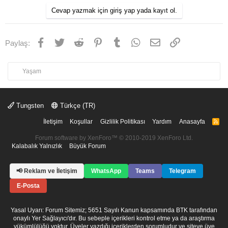
Cevap yazmak için giriş yap yada kayıt ol.
Facebook
Twitter
Reddit
Pinterest
Tumblr
WhatsApp
E-posta
Link
Paylaş:
Yaşam
Tungsten
Türkçe (TR)
İletişim
Koşullar
Gizlilik Politikası
Yardım
Anasayfa
R
S
S
Forum software by XenForo™
© 2010-2019 XenForo Ltd.
Kalabalık Yalnızlık
Büyük Forum
📢 Reklam ve İletişim
WhatsApp
Teams
Telegram
E-Posta
Yasal Uyarı: Forum Sitemiz; 5651 Sayılı Kanun kapsamında BTK tarafından
onaylı Yer Sağlayıcı'dır. Bu sebeple içerikleri kontrol etme ya da araştırma
yükümlülüğü yoktur. Üyeler yazdığı içeriklerden sorumludur ve siteye üye