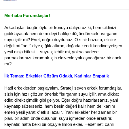
ş
ç
l
t
a
a
Merhaba Forumdaşlar!
t
r
a
i
n
h
Arkadaşlar, bugün öyle bir konuya dalıyoruz ki, hem cildinizi
i
gıdıklayacak hem de mideyi hafifçe düşündürecek: ısırganın
suyu içilir mi? Evet, doğru duydunuz. O sinir bozucu, elinize
değdi mi “acı!” diye çığlık attıran, doğada kendi kendine yetişen
yeşil ninja bitkisi… suyu içilebilir mi, yoksa sadece
parmaklarınızı korumak için eldivenle yaklaşacağımız bir canlı
mı?
İlk Temas: Erkekler Çözüm Odaklı, Kadınlar Empatik
Hadi erkeklerden başlayalım. Strateji seven erkek forumdaşlar,
sizin için hızlı çözüm önerisi: “Isırganın suyu içilir, ama dikkat
edin; direkt çimdik gibi geliyor. Eğer doğru hazırlarsanız, yani
kaynatıp süzerseniz, hem besin değeri kalır hem de ‘kanını
emen yeşil yaratık’ etkisi azalır.” Yani erkekler her zaman bir
plan, bir adım önde düşünür; suyu içmeden önce araştırır,
kaynatır, hatta belki bir ölçüyle limon ekler. Hedef net: canlı