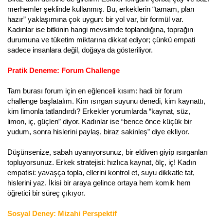
merhemler şeklinde kullanmış. Bu, erkeklerin “tamam, plan
hazır” yaklaşımına çok uygun: bir yol var, bir formül var.
Kadınlar ise bitkinin hangi mevsimde toplandığına, toprağın
durumuna ve tüketim miktarına dikkat ediyor; çünkü empati
sadece insanlara değil, doğaya da gösteriliyor.
Pratik Deneme: Forum Challenge
Tam burası forum için en eğlenceli kısım: hadi bir forum
challenge başlatalım. Kim ısırgan suyunu denedi, kim kaynattı,
kim limonla tatlandırdı? Erkekler yorumlarda “kaynat, süz,
limon, iç, güçlen” diyor. Kadınlar ise “bence önce küçük bir
yudum, sonra hislerini paylaş, biraz sakinleş” diye ekliyor.
Düşünsenize, sabah uyanıyorsunuz, bir eldiven giyip ısırganları
topluyorsunuz. Erkek stratejisi: hızlıca kaynat, ölç, iç! Kadın
empatisi: yavaşça topla, ellerini kontrol et, suyu dikkatle tat,
hislerini yaz. İkisi bir araya gelince ortaya hem komik hem
öğretici bir süreç çıkıyor.
Sosyal Deney: Mizahi Perspektif