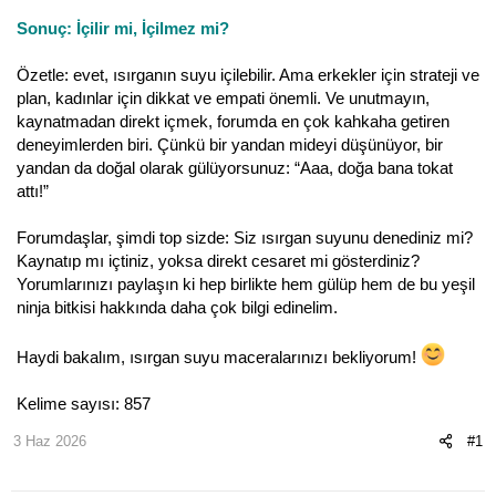
Sonuç: İçilir mi, İçilmez mi?
Özetle: evet, ısırganın suyu içilebilir. Ama erkekler için strateji ve
plan, kadınlar için dikkat ve empati önemli. Ve unutmayın,
kaynatmadan direkt içmek, forumda en çok kahkaha getiren
deneyimlerden biri. Çünkü bir yandan mideyi düşünüyor, bir
yandan da doğal olarak gülüyorsunuz: “Aaa, doğa bana tokat
attı!”
Forumdaşlar, şimdi top sizde: Siz ısırgan suyunu denediniz mi?
Kaynatıp mı içtiniz, yoksa direkt cesaret mi gösterdiniz?
Yorumlarınızı paylaşın ki hep birlikte hem gülüp hem de bu yeşil
ninja bitkisi hakkında daha çok bilgi edinelim.
Haydi bakalım, ısırgan suyu maceralarınızı bekliyorum!
Kelime sayısı: 857
3 Haz 2026
#1