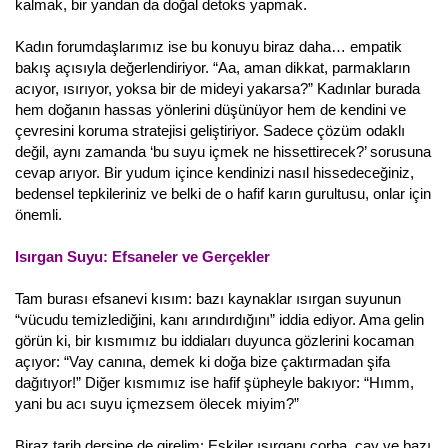
kalmak, bir yandan da doğal detoks yapmak.
Kadın forumdaşlarımız ise bu konuyu biraz daha… empatik
bakış açısıyla değerlendiriyor. “Aa, aman dikkat, parmakların
acıyor, ısırıyor, yoksa bir de mideyi yakarsa?” Kadınlar burada
hem doğanın hassas yönlerini düşünüyor hem de kendini ve
çevresini koruma stratejisi geliştiriyor. Sadece çözüm odaklı
değil, aynı zamanda ‘bu suyu içmek ne hissettirecek?’ sorusuna
cevap arıyor. Bir yudum içince kendinizi nasıl hissedeceğiniz,
bedensel tepkileriniz ve belki de o hafif karın gurultusu, onlar için
önemli.
Isırgan Suyu: Efsaneler ve Gerçekler
Tam burası efsanevi kısım: bazı kaynaklar ısırgan suyunun
“vücudu temizlediğini, kanı arındırdığını” iddia ediyor. Ama gelin
görün ki, bir kısmımız bu iddiaları duyunca gözlerini kocaman
açıyor: “Vay canına, demek ki doğa bize çaktırmadan şifa
dağıtıyor!” Diğer kısmımız ise hafif şüpheyle bakıyor: “Hımm,
yani bu acı suyu içmezsem ölecek miyim?”
Biraz tarih dersine de girelim: Eskiler ısırganı çorba, çay ve bazı