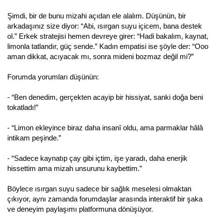
Şimdi, bir de bunu mizahi açıdan ele alalım. Düşünün, bir
arkadaşınız size diyor: “Abi, ısırgan suyu içicem, bana destek
ol.” Erkek stratejisi hemen devreye girer: “Hadi bakalım, kaynat,
limonla tatlandır, güç sende.” Kadın empatisi ise şöyle der: “Ooo
aman dikkat, acıyacak mı, sonra mideni bozmaz değil mi?”
Forumda yorumları düşünün:
- “Ben denedim, gerçekten acayip bir hissiyat, sanki doğa beni
tokatladı!”
- “Limon ekleyince biraz daha insanî oldu, ama parmaklar hâlâ
intikam peşinde.”
- “Sadece kaynatıp çay gibi içtim, işe yaradı, daha enerjik
hissettim ama mizah unsurunu kaybettim.”
Böylece ısırgan suyu sadece bir sağlık meselesi olmaktan
çıkıyor, aynı zamanda forumdaşlar arasında interaktif bir şaka
ve deneyim paylaşımı platformuna dönüşüyor.